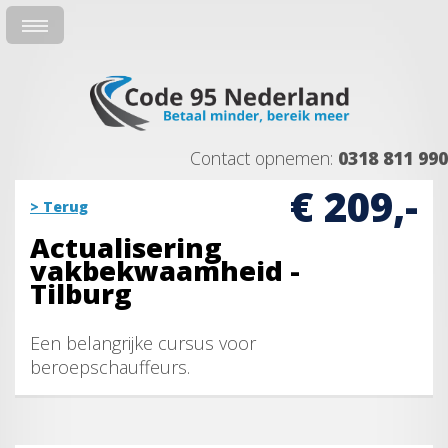
Contact opnemen:
0318 811 990
€ 209,-
> Terug
Actualisering
vakbekwaamheid -
Tilburg
Een belangrijke cursus voor
beroepschauffeurs.